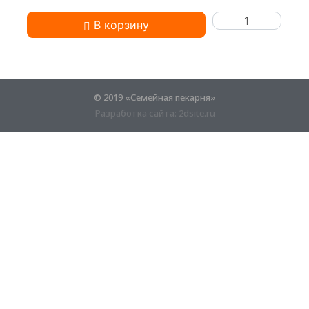
В корзину
+7 (916) 196-92-96
© 2019 «Семейная пекарня»
Разработка сайта:
2dsite.ru