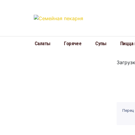
Меню
Салаты
Горячее
Супы
Салаты
Горячее
Супы
Пицца 
Пицца на дровах
Пироги
Загрузка
Десерты
Выпечка/Хлеб
Торты
Напитки
Перец 