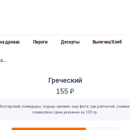
на дровах
Пироги
Десерты
Выпечка/Хлеб
...
Греческий
155
₽
болгарский, помидоры, огурцы свежие, сыр фета, лук репчатый, оливки
оливковое. Цена указанна за 100 гр.