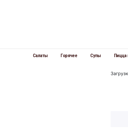
Меню
Салаты
Горячее
Супы
Пицца на дровах
Салаты
Горячее
Супы
Пицца 
Пироги
Десерты
Загрузка
Выпечка/Хлеб
Торты
Напитки