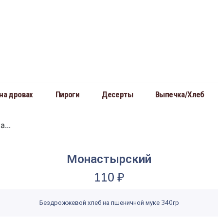
на дровах
Пироги
Десерты
Выпечка/Хлеб
...
Монастырский
110
₽
Бездрожжевой хлеб на пшеничной муке 340гр