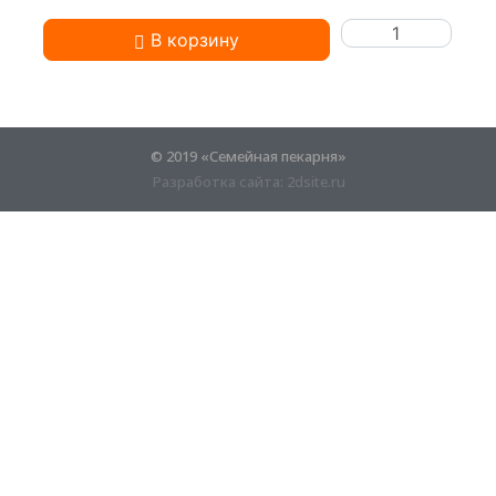
В корзину
+7 (916) 196-92-96
© 2019 «Семейная пекарня»
Разработка сайта:
2dsite.ru